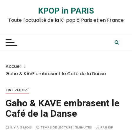
P
KPOP in PARIS
a
s
Toute l'actualité de la K-pop à Paris et en France
s
e
r
a
u
c
Accueil
o
Gaho & KAVE embrasent le Café de la Danse
n
t
LIVE REPORT
e
n
Gaho & KAVE embrasent le
u
Café de la Danse
IL Y A 3 MOIS
TEMPS DE LECTURE :
3MINUTES
PAR
KIP