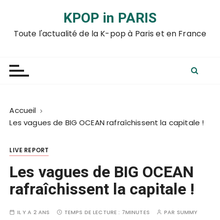
P
KPOP in PARIS
a
s
Toute l'actualité de la K-pop à Paris et en France
s
e
r
a
u
c
Accueil
o
Les vagues de BIG OCEAN rafraîchissent la capitale !
n
t
LIVE REPORT
e
n
Les vagues de BIG OCEAN
u
rafraîchissent la capitale !
IL Y A 2 ANS
TEMPS DE LECTURE :
7MINUTES
PAR
SUMMY