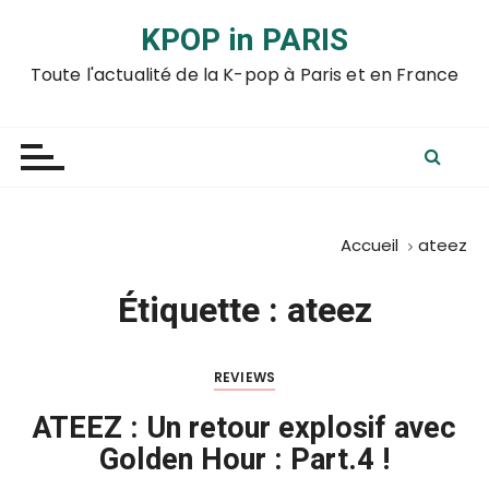
P
KPOP in PARIS
a
s
Toute l'actualité de la K-pop à Paris et en France
s
e
r
a
u
c
Accueil
ateez
o
n
Étiquette :
ateez
t
e
n
REVIEWS
u
ATEEZ : Un retour explosif avec
Golden Hour : Part.4 !