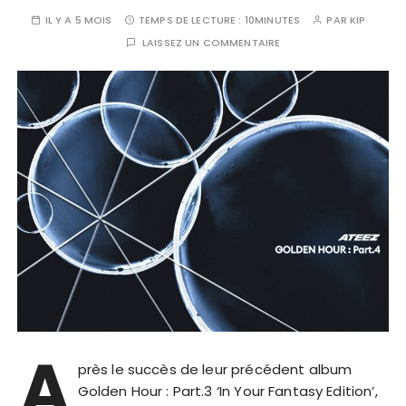
IL Y A 5 MOIS
TEMPS DE LECTURE :
10MINUTES
PAR
KIP
LAISSEZ UN COMMENTAIRE
A
près le succès de leur précédent album
Golden Hour : Part.3 ‘In Your Fantasy Edition’,