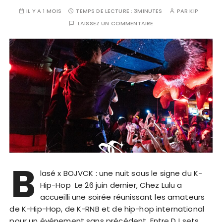
IL Y A 1 MOIS
TEMPS DE LECTURE :
3MINUTES
PAR
KIP
LAISSEZ UN COMMENTAIRE
B
lasé x BOJVCK : une nuit sous le signe du K-
Hip-Hop Le 26 juin dernier, Chez Lulu a
accueilli une soirée réunissant les amateurs
de K-Hip-Hop, de K-RNB et de hip-hop international
pour un événement sans précédent. Entre DJ sets…