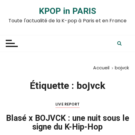
P
KPOP in PARIS
a
s
Toute l'actualité de la K-pop à Paris et en France
s
e
r
a
u
c
Accueil
bojvck
o
n
Étiquette :
bojvck
t
e
n
LIVE REPORT
u
Blasé x BOJVCK : une nuit sous le
signe du K-Hip-Hop