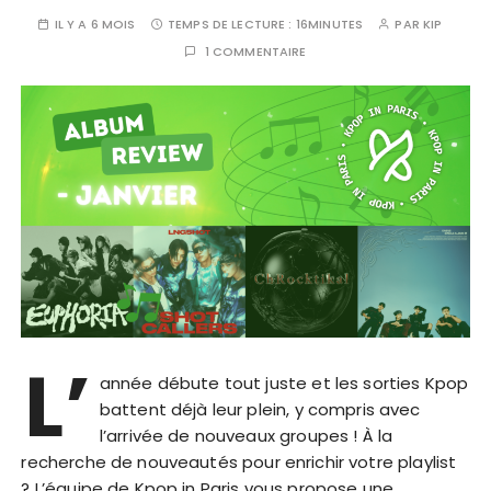
IL Y A 6 MOIS
TEMPS DE LECTURE :
16MINUTES
PAR
KIP
1 COMMENTAIRE
L’
année débute tout juste et les sorties Kpop
battent déjà leur plein, y compris avec
l’arrivée de nouveaux groupes ! À la
recherche de nouveautés pour enrichir votre playlist
? L’équipe de Kpop in Paris vous propose une