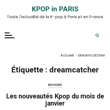
P
KPOP in PARIS
a
s
Toute l'actualité de la K-pop à Paris et en France
s
e
r
a
u
c
Accueil
dreamcatcher
o
n
Étiquette :
dreamcatcher
t
e
n
REVIEWS
u
Les nouveautés Kpop du mois de
janvier