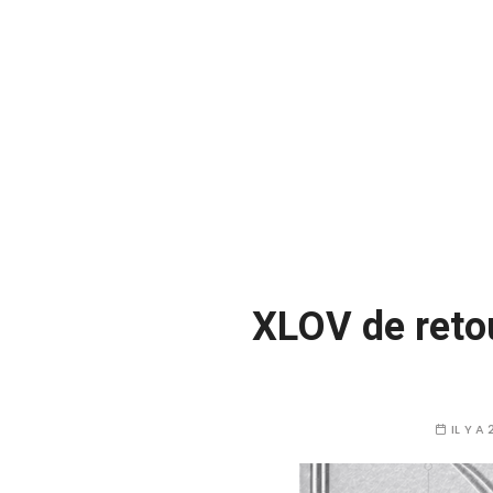
XLOV de retou
IL Y A