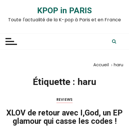
P
KPOP in PARIS
a
s
Toute l'actualité de la K-pop à Paris et en France
s
e
r
a
u
c
Accueil
haru
o
n
Étiquette :
haru
t
e
n
REVIEWS
u
XLOV de retour avec I,God, un EP
glamour qui casse les codes !