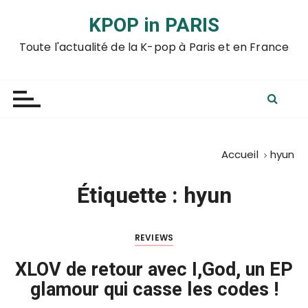
P
KPOP in PARIS
a
s
Toute l'actualité de la K-pop à Paris et en France
s
e
r
a
u
c
Accueil
hyun
o
n
Étiquette :
hyun
t
e
n
REVIEWS
u
XLOV de retour avec I,God, un EP
glamour qui casse les codes !