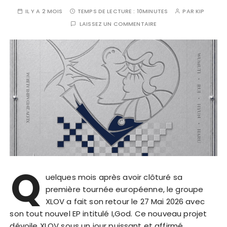
IL Y A 2 MOIS
TEMPS DE LECTURE :
10MINUTES
PAR
KIP
LAISSEZ UN COMMENTAIRE
Q
uelques mois après avoir clôturé sa
première tournée européenne, le groupe
XLOV a fait son retour le 27 Mai 2026 avec
son tout nouvel EP intitulé I,God. Ce nouveau projet
dévoile XLOV sous un jour puissant et affirmé,