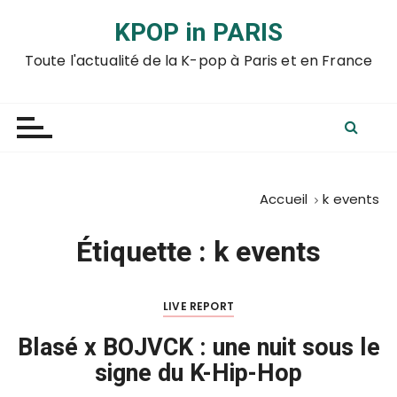
P
KPOP in PARIS
a
s
Toute l'actualité de la K-pop à Paris et en France
s
e
r
a
u
c
Accueil
k events
o
n
Étiquette :
k events
t
e
n
LIVE REPORT
u
Blasé x BOJVCK : une nuit sous le
signe du K-Hip-Hop