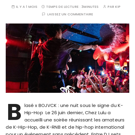
IL Y A 1 MOIS
TEMPS DE LECTURE :
3MINUTES
PAR
KIP
LAISSEZ UN COMMENTAIRE
B
lasé x BOJVCK : une nuit sous le signe du K-
Hip-Hop Le 26 juin dernier, Chez Lulu a
accueilli une soirée réunissant les amateurs
de K-Hip-Hop, de K-RNB et de hip-hop international
pour un événement sans précédent. Entre DJ sets…