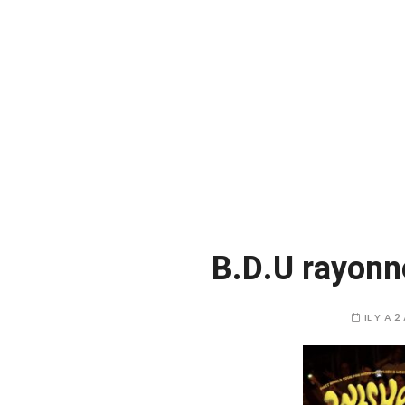
B.D.U rayonne
IL Y A 2