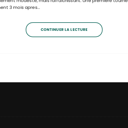
énement modeste, mais rafraîchissant. Une première tourn
ent 3 mois apres…
CONTINUER LA LECTURE