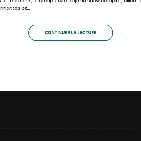
s de deux ans, le groupe livre déjà un show complet, allian
onnantes et…
CONTINUER LA LECTURE