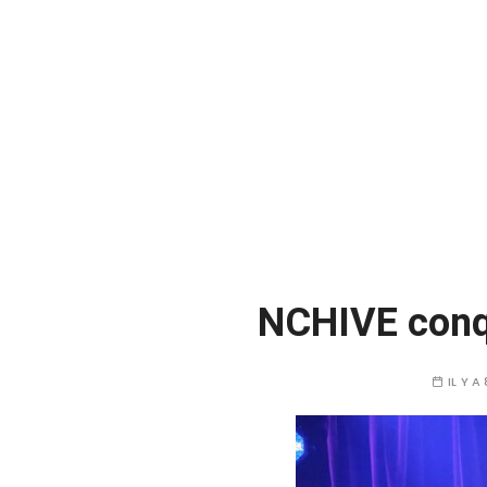
NCHIVE conqui
IL Y A