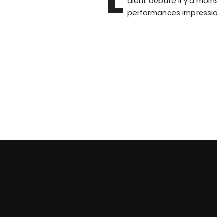
aient débuté il y a moin
performances impressi