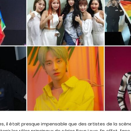
s, il était presque impensable que des artistes de la scè
r tenir les rôles principaux de séries Boys Love. En effet, f