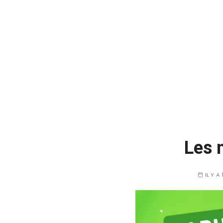
Les 
IL Y A