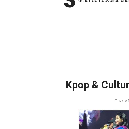
un lot de nouvelles cha
Kpop & Cultur
IL Y A