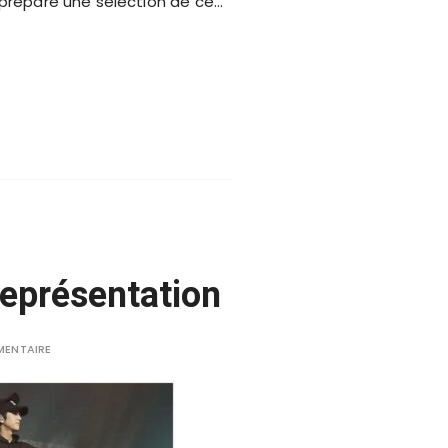
a préparé une sélection de ce…
représentation
MENTAIRE