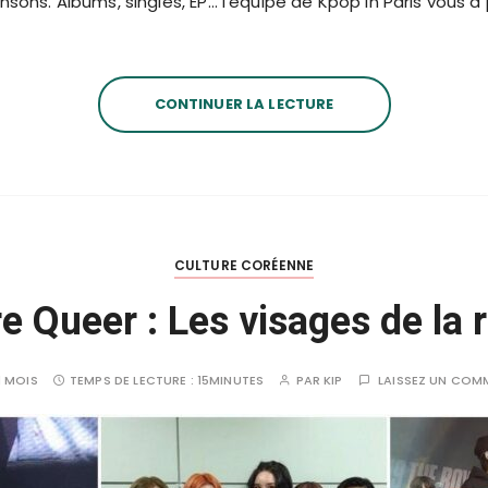
nsons. Albums, singles, EP… l’équipe de Kpop in Paris vous 
CONTINUER LA LECTURE
CULTURE CORÉENNE
e Queer : Les visages de la 
 1 MOIS
TEMPS DE LECTURE :
15MINUTES
PAR
KIP
LAISSEZ UN COM