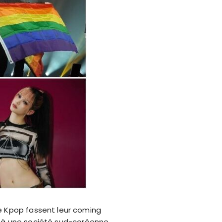
ne Kpop fassent leur coming
ace à une société sud-coréenne