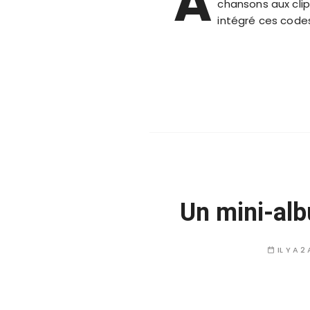
A
chansons aux clip
intégré ces code
Un mini-alb
IL Y A 2