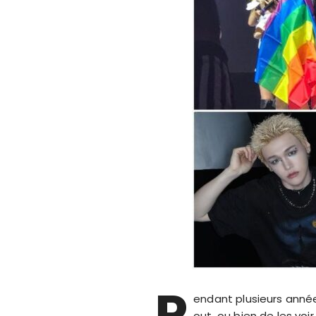
P
endant plusieurs année
out, ou bien de les voi