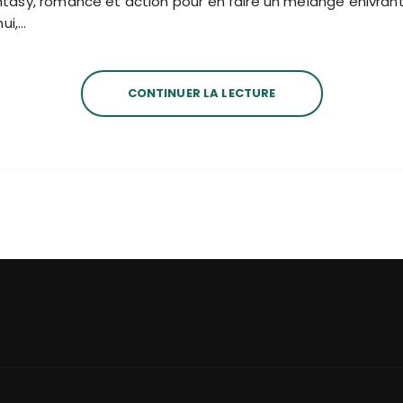
sy, romance et action pour en faire un mélange enivrant,
ui,…
CONTINUER LA LECTURE