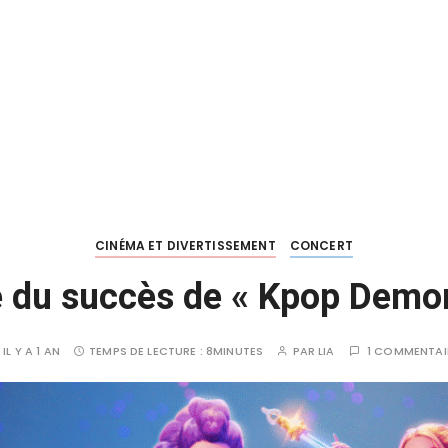
CINÉMA ET DIVERTISSEMENT
CONCERT
e du succès de « Kpop Demo
IL Y A 1 AN
TEMPS DE LECTURE :
8MINUTES
PAR
LIA
1 COMMENTAI