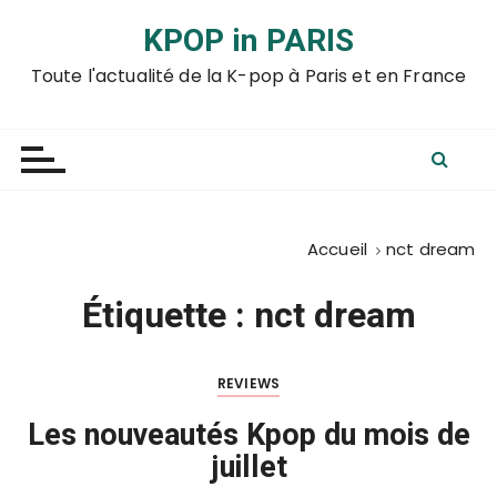
P
KPOP in PARIS
a
s
Toute l'actualité de la K-pop à Paris et en France
s
e
r
a
u
c
Accueil
nct dream
o
n
Étiquette :
nct dream
t
e
n
REVIEWS
u
Les nouveautés Kpop du mois de
juillet