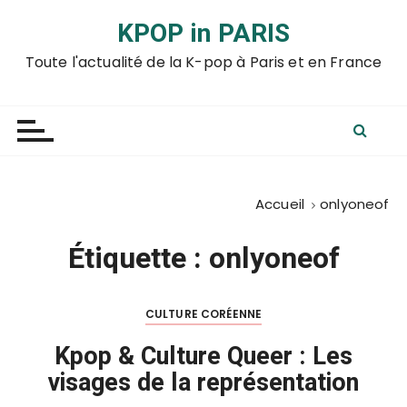
P
KPOP in PARIS
a
s
Toute l'actualité de la K-pop à Paris et en France
s
e
r
a
u
c
Accueil
onlyoneof
o
n
Étiquette :
onlyoneof
t
e
n
CULTURE CORÉENNE
u
Kpop & Culture Queer : Les
visages de la représentation