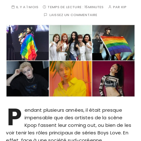
IL Y A 1 MOIS
TEMPS DE LECTURE :
15MINUTES
PAR
KIP
LAISSEZ UN COMMENTAIRE
P
endant plusieurs années, il était presque
impensable que des artistes de la scène
Kpop fassent leur coming out, ou bien de les
voir tenir les rôles principaux de séries Boys Love. En
effet, face à une société sud-coréenne