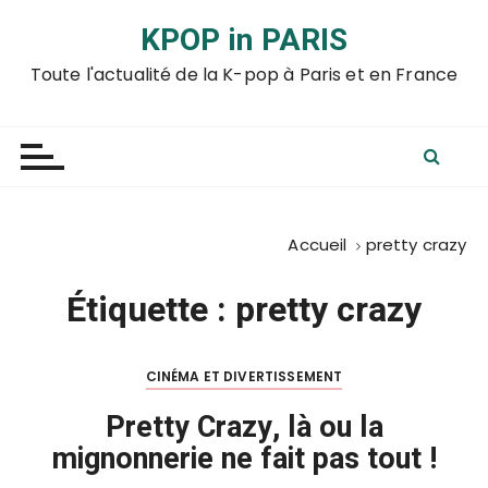
P
KPOP in PARIS
a
s
Toute l'actualité de la K-pop à Paris et en France
s
e
r
a
u
c
Accueil
pretty crazy
o
n
Étiquette :
pretty crazy
t
e
n
CINÉMA ET DIVERTISSEMENT
u
Pretty Crazy, là ou la
mignonnerie ne fait pas tout !