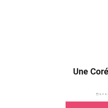
Une Corée
IL Y A