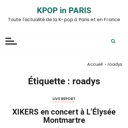
P
KPOP in PARIS
a
s
Toute l'actualité de la K-pop à Paris et en France
s
e
r
a
u
c
Accueil
roadys
o
n
Étiquette :
roadys
t
e
n
LIVE REPORT
u
XIKERS en concert à L’Élysée
Montmartre