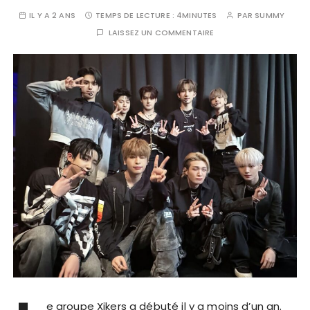
IL Y A 2 ANS
TEMPS DE LECTURE :
4MINUTES
PAR
SUMMY
LAISSEZ UN COMMENTAIRE
e groupe Xikers a débuté il y a moins d’un an.