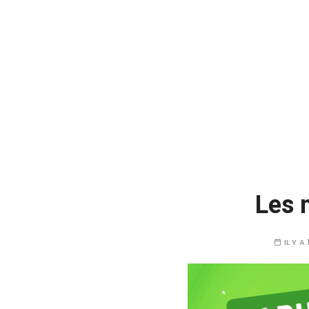
Les 
IL Y A