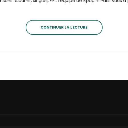
nsons. Albums, singles, EP… l’équipe de Kpop in Paris vous 
CONTINUER LA LECTURE