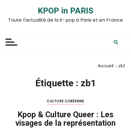
P
KPOP in PARIS
a
s
Toute l'actualité de la K-pop à Paris et en France
s
e
r
a
u
c
Accueil
zb1
o
n
Étiquette :
zb1
t
e
n
CULTURE CORÉENNE
u
Kpop & Culture Queer : Les
visages de la représentation