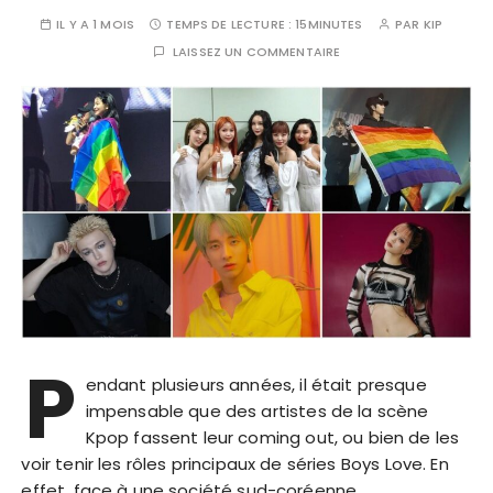
IL Y A 1 MOIS
TEMPS DE LECTURE :
15MINUTES
PAR
KIP
LAISSEZ UN COMMENTAIRE
P
endant plusieurs années, il était presque
impensable que des artistes de la scène
Kpop fassent leur coming out, ou bien de les
voir tenir les rôles principaux de séries Boys Love. En
effet, face à une société sud-coréenne