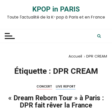
P
KPOP in PARIS
a
s
Toute l'actualité de la K-pop à Paris et en France
s
e
r
a
u
c
Accueil
DPR CREAM
o
n
Étiquette :
DPR CREAM
t
e
n
CONCERT
LIVE REPORT
u
« Dream Reborn Tour » à Paris :
DPR fait rêver la France