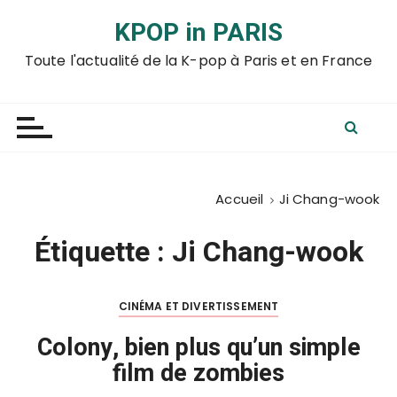
P
KPOP in PARIS
a
s
Toute l'actualité de la K-pop à Paris et en France
s
e
r
a
u
c
Accueil
Ji Chang-wook
o
n
Étiquette :
Ji Chang-wook
t
e
n
CINÉMA ET DIVERTISSEMENT
u
Colony, bien plus qu’un simple
film de zombies