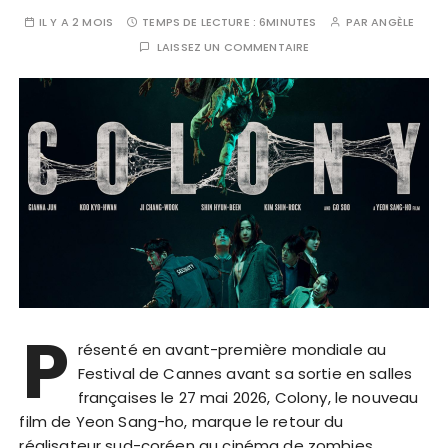
IL Y A 2 MOIS
TEMPS DE LECTURE :
6MINUTES
PAR
ANGÈLE
LAISSEZ UN COMMENTAIRE
P
résenté en avant-première mondiale au
Festival de Cannes avant sa sortie en salles
françaises le 27 mai 2026, Colony, le nouveau
film de Yeon Sang-ho, marque le retour du
réalisateur sud-coréen au cinéma de zombies.