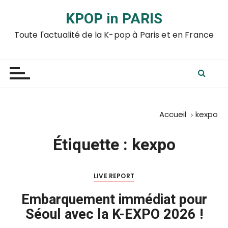
P
KPOP in PARIS
a
s
Toute l'actualité de la K-pop à Paris et en France
s
e
r
a
u
c
Accueil
kexpo
o
n
Étiquette :
kexpo
t
e
n
LIVE REPORT
u
Embarquement immédiat pour
Séoul avec la K-EXPO 2026 !