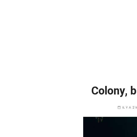
Colony, b
IL Y A 2