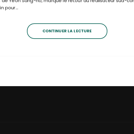
lm de Yeon Sang-ho, marque le retour du réalisateur sud-c
in pour…
CONTINUER LA LECTURE