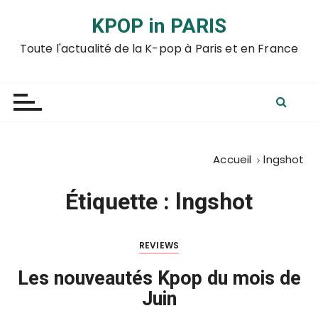
P
KPOP in PARIS
a
s
Toute l'actualité de la K-pop à Paris et en France
s
e
r
a
u
c
Accueil
lngshot
o
n
Étiquette :
lngshot
t
e
n
REVIEWS
u
Les nouveautés Kpop du mois de
Juin