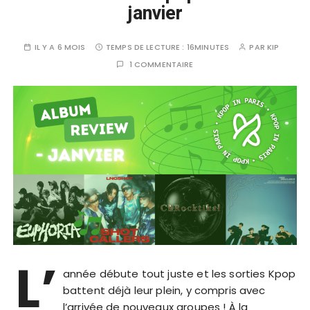
janvier
IL Y A 6 MOIS
TEMPS DE LECTURE :
16MINUTES
PAR
KIP
1 COMMENTAIRE
L’
année débute tout juste et les sorties Kpop
battent déjà leur plein, y compris avec
l’arrivée de nouveaux groupes ! À la