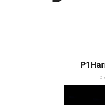
P1Har
I