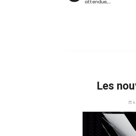
attendue,…
Les nou
I