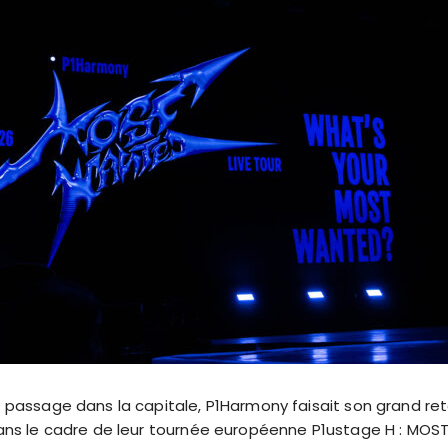
r passage dans la capitale, P1Harmony faisait son grand reto
 dans le cadre de leur tournée européenne P1ustage H : MO