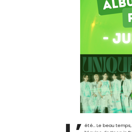
L’
été… Le beau temps,