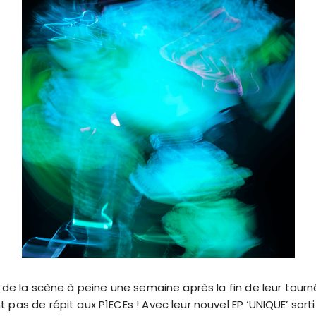
t de la scène à peine une semaine après la fin de leur tou
pas de répit aux P1ECEs ! Avec leur nouvel EP ‘UNIQUE’ sorti 