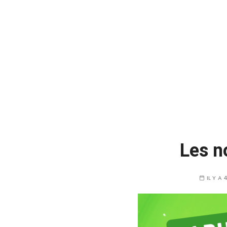
Les n
IL Y A