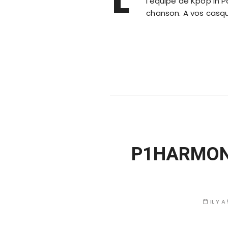
l’équipe de Kpop in P
chanson. A vos casq
P1HARMONY,
IL Y A