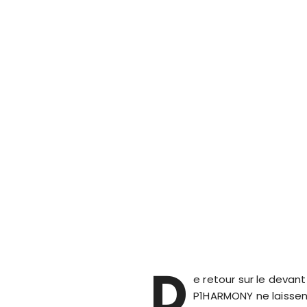
D
e retour sur le devan
P1HARMONY ne laissent 