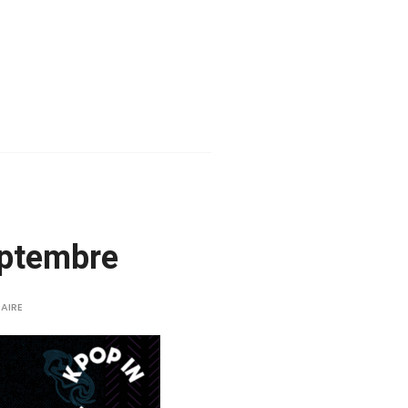
eptembre
AIRE