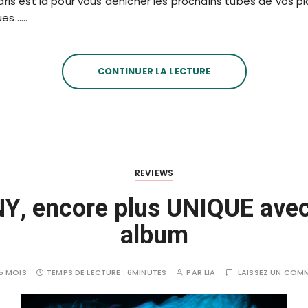
aris est là pour vous dénicher les prochains tubes de vos pl
ues……
CONTINUER LA LECTURE
REVIEWS
 encore plus UNIQUE avec 
album
 5 MOIS
TEMPS DE LECTURE :
6MINUTES
PAR
LIA
LAISSEZ UN COM