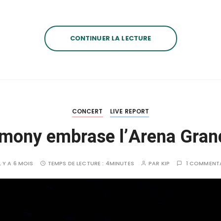
CONTINUER LA LECTURE
CONCERT
LIVE REPORT
mony embrase l’Arena Grand
L Y A 6 MOIS
TEMPS DE LECTURE :
4MINUTES
PAR
KIP
1 COMMENT