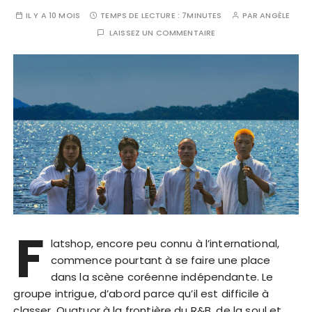
IL Y A 10 MOIS
TEMPS DE LECTURE :
7MINUTES
PAR
ANGÈLE
LAISSEZ UN COMMENTAIRE
F
latshop, encore peu connu à l’international,
commence pourtant à se faire une place
dans la scène coréenne indépendante. Le
groupe intrigue, d’abord parce qu’il est difficile à
classer. Quatuor à la frontière du R&B, de la soul et