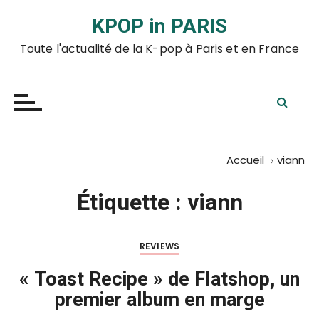
P
KPOP in PARIS
a
s
Toute l'actualité de la K-pop à Paris et en France
s
e
r
a
u
c
Accueil
viann
o
n
Étiquette :
viann
t
e
n
REVIEWS
u
« Toast Recipe » de Flatshop, un
premier album en marge