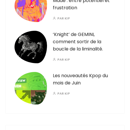
Made : entre potentiel et
frustration
PAR
KIP
‘Knight’ de GEMINI,
comment sortir de la
boucle de la liminalité.
PAR
KIP
Les nouveautés Kpop du
mois de Juin
PAR
KIP