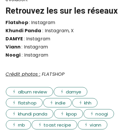
Retrouvez les sur les réseaux
Flatshop
:
Instagram
Khundi Panda
:
Instagram
,
X
DAMYE
:
Instagram
Viann
:
Instagram
Noogi
:
Instagram
Crédit photos :
FLATSHOP
album review
damye
flatshop
indie
khh
khundi panda
kpop
noogi
rnb
toast recipe
viann