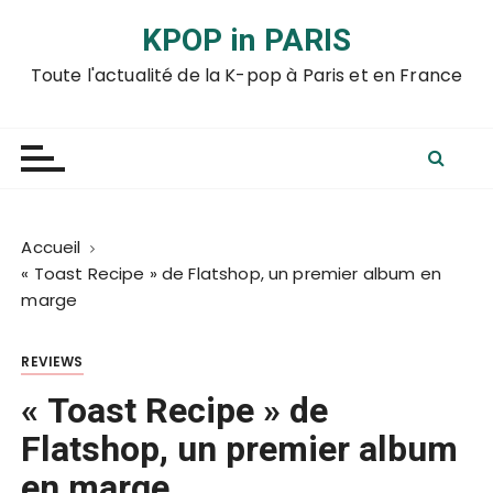
P
KPOP in PARIS
a
s
Toute l'actualité de la K-pop à Paris et en France
s
e
r
a
u
c
Accueil
o
« Toast Recipe » de Flatshop, un premier album en
n
marge
t
e
REVIEWS
n
u
« Toast Recipe » de
Flatshop, un premier album
en marge