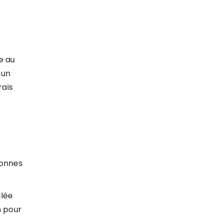
e au
 un
rais
sonnes
clée
n pour