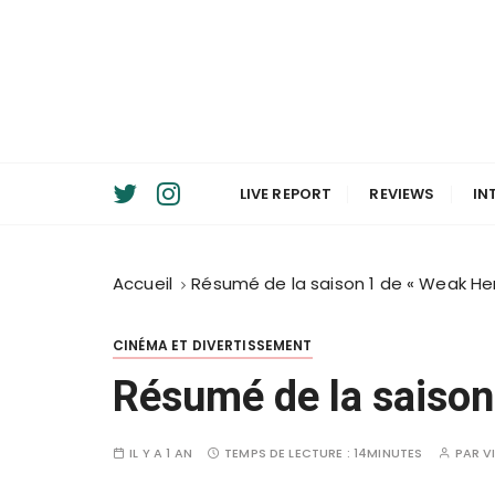
P
a
s
s
e
r
a
LIVE REPORT
REVIEWS
IN
u
c
o
Accueil
Résumé de la saison 1 de « Weak He
n
t
e
CINÉMA ET DIVERTISSEMENT
n
Résumé de la saison
u
IL Y A 1 AN
TEMPS DE LECTURE :
14MINUTES
PAR
V