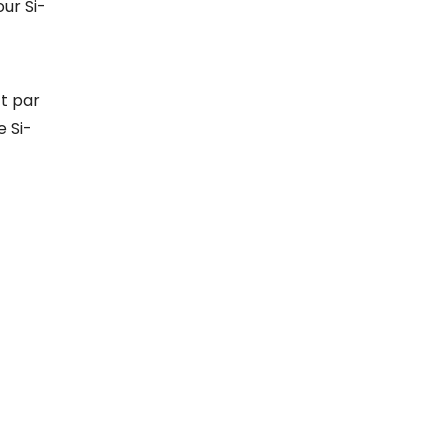
ur Si-
it par
e Si-