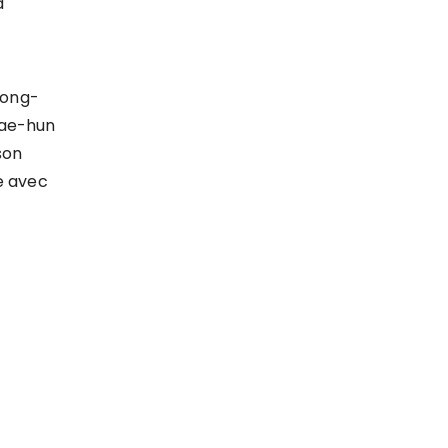
à
Jeong-
Tae-hun
son
e avec