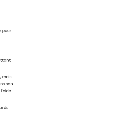
e pour
ettant
, mais
ans son
l’aide
après