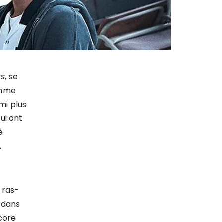
ss
, se
omme
mi plus
ui ont
é
.
 ras-
 dans
score