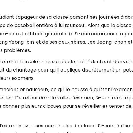
tudiant tapageur de sa classe passant ses journées à dor
de baseball entière à lui tout seul. Alors que la classe
om-seok, l’attitude générale de Si-eun commence à por
Jeong Yeong-bin, et de ses deux sbires, Lee Jeong-chan e
es problèmes.
k était harcelé dans son école précédente, et dans sa
 fait du chantage pour qu’il applique discrètement un pat
 leurs examens.
omnolent et nauséeux, ce qui le pousse à quitter l’examen
ilettes. De retour dans la salle d’examen, Si-eun remarqu
e donner plusieurs claques pour se réveiller et tenter de
à l’examen avec ses camarades de classe, Si-eun réalise q