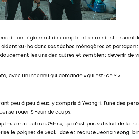
mnes de ce règlement de compte et se rendent ensembl
’ils aident Su-ho dans ses tâches ménagères et partagent
 doucement les uns des autres et semblent devenir de v
e, avec un inconnu qui demande « qui est-ce ? ».
rant peu à peu à eux, y compris à Yeong-i, l’une des per
t censé rouer Si-eun de coups.
es à son patron, Gil-su, qui n’est pas satisfait de la ra
il brise le poignet de Seok-dae et recrute Jeong Yeong-bi