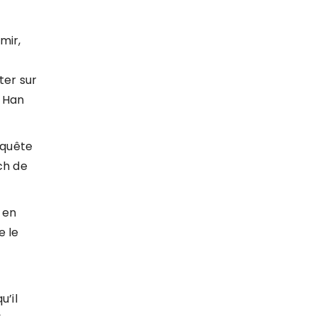
mir,
ter sur
t Han
 quête
ch de
 en
e le
u’il