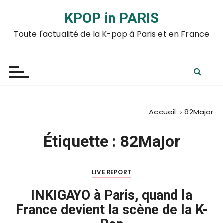
P
KPOP in PARIS
a
s
Toute l'actualité de la K-pop à Paris et en France
s
e
r
a
u
c
Accueil
82Major
o
n
Étiquette :
82Major
t
e
n
LIVE REPORT
u
INKIGAYO à Paris, quand la
France devient la scène de la K-