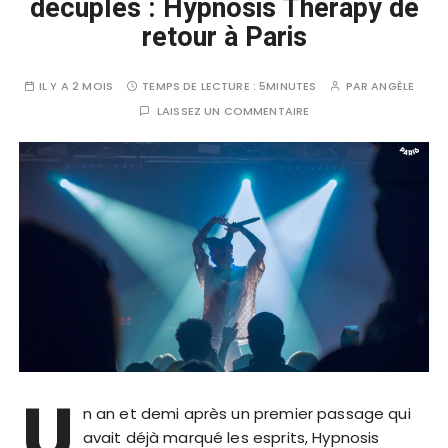
décuplés : Hypnosis Therapy de
retour à Paris
IL Y A 2 MOIS
TEMPS DE LECTURE :
5MINUTES
PAR
ANGÈLE
LAISSEZ UN COMMENTAIRE
U
n an et demi après un premier passage qui
avait déjà marqué les esprits, Hypnosis