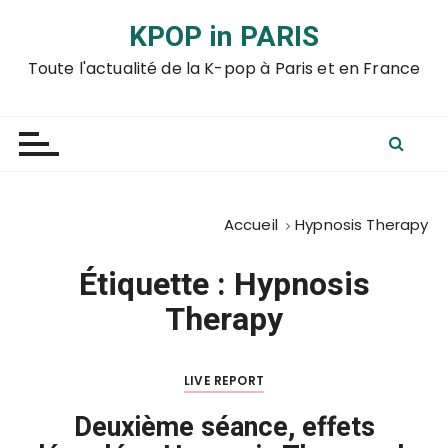
P
KPOP in PARIS
a
s
Toute l'actualité de la K-pop à Paris et en France
s
e
r
a
u
c
Accueil
Hypnosis Therapy
o
n
Étiquette :
Hypnosis
t
Therapy
e
n
u
LIVE REPORT
Deuxième séance, effets