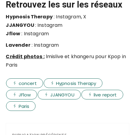
Retrouvez les sur les réseaux
Hypnosis Therapy
:
Instagram
,
X
JJANGYOU
:
Instagram
Jflow
:
Instagram
Lavender
:
Instagram
Crédit photos :
lmislive
et
khangeru
pour Kpop in
Paris
concert
Hypnosis Therapy
JFlow
JJANGYOU
live report
Paris