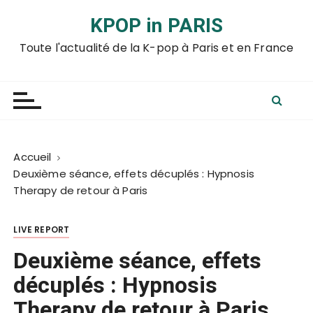
P
KPOP in PARIS
a
s
Toute l'actualité de la K-pop à Paris et en France
s
e
r
a
u
c
Accueil
o
Deuxième séance, effets décuplés : Hypnosis
n
Therapy de retour à Paris
t
e
LIVE REPORT
n
u
Deuxième séance, effets
décuplés : Hypnosis
Therapy de retour à Paris