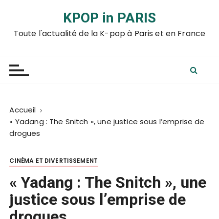
P
KPOP in PARIS
a
s
Toute l'actualité de la K-pop à Paris et en France
s
e
r
a
u
c
Accueil
o
« Yadang : The Snitch », une justice sous l’emprise de
n
drogues
t
e
CINÉMA ET DIVERTISSEMENT
n
u
« Yadang : The Snitch », une
justice sous l’emprise de
drogues