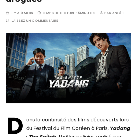
IL Y A 9 MOIS
TEMPS DE LECTURE :
5MINUTES
PAR
ANGÈLE
LAISSEZ UN COMMENTAIRE
D
ans la continuité des films découverts lors
du
Festival du Film Coréen à Paris
,
Yadang
: The Snitch
, thriller policier réalisé par