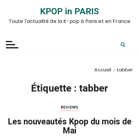
P
KPOP in PARIS
a
s
Toute l'actualité de la K-pop à Paris et en France
s
e
r
a
u
c
Accueil
tabber
o
n
Étiquette :
tabber
t
e
n
REVIEWS
u
Les nouveautés Kpop du mois de
Mai